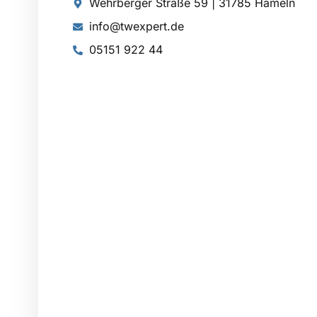
Wehrberger Straße 59 | 31785 Hameln
info@twexpert.de
05151 922 44