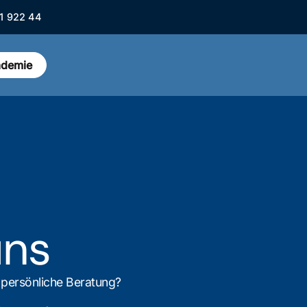
1 922 44
ademie
uns
 persönliche Beratung?